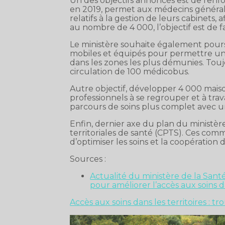
Un des objectifs annoncés est de renfor
en 2019, permet aux médecins générali
relatifs à la gestion de leurs cabinets,
au nombre de 4 000, l’objectif est de fai
Le ministère souhaite également pours
mobiles et équipés pour permettre une
dans les zones les plus démunies. Toujo
circulation de 100 médicobus.
Autre objectif, développer 4 000 mais
professionnels à se regrouper et à tra
parcours de soins plus complet avec
Enfin, dernier axe du plan du ministè
territoriales de santé (CPTS). Ces comm
d’optimiser les soins et la coopération d
Sources :
Actualité du ministère de la Santé
pour améliorer l’accès aux soins da
Accès aux soins dans les territoires : tr