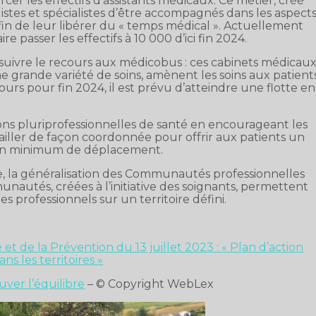
cer les effectifs d’assistants médicaux. Ce métier, créé
stes et spécialistes d’être accompagnés dans les aspect
 afin de leur libérer du « temps médical ». Actuellement
re passer les effectifs à 10 000 d’ici fin 2024.
uivre le recours aux médicobus : ces cabinets médicau
 grande variété de soins, amènent les soins aux patient
urs pour fin 2024, il est prévu d’atteindre une flotte en
ons pluriprofessionnelles de santé en encourageant les
vailler de façon coordonnée pour offrir aux patients un
 un minimum de déplacement.
re, la généralisation des Communautés professionnelles
unautés, créées à l’initiative des soignants, permettent
es professionnels sur un territoire défini.
 et de la Prévention du 13 juillet 2023 : « Plan d’action
ns les territoires »
ouver l’équilibre
– © Copyright WebLex