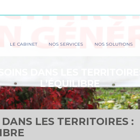
Principal
LE CABINET
NOS SERVICES
NOS SOLUTIONS
SOINS DANS LES TERRITOIRE
L’ÉQUILIBRE
 DANS LES TERRITOIRES :
IBRE