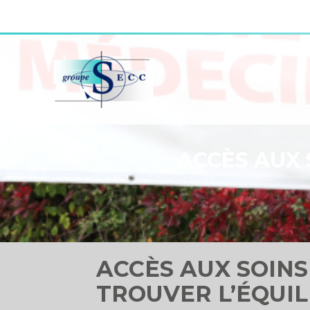
Aller
au
contenu
ACCÈS AUX 
ACCÈS AUX SOINS
TROUVER L’ÉQUIL