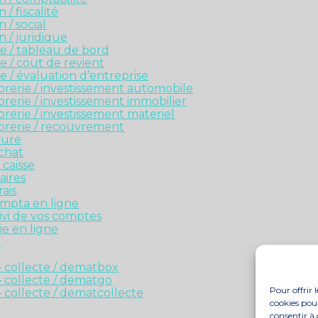
 / fiscalité
 / social
n / juridique
se / tableau de bord
se / cout de revient
se / évaluation d’entreprise
orerie / investissement automobile
orerie / investissement immobilier
orerie / investissement materiel
sorerie / recouvrement
ture
achat
 caisse
aires
rais
ompta en ligne
uivi de vos comptes
ie en ligne
t
 – collecte / dematbox
 – collecte / dematgo
Pour offrir 
– collecte / dematcollecte
cookies pour
consentir à 