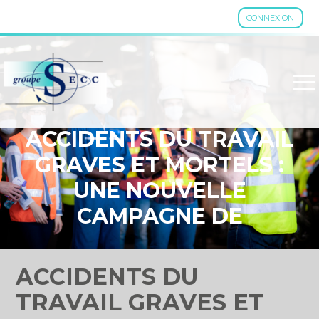
CONNEXION
Aller
au
contenu
ACCIDENTS DU TRAVAIL
GRAVES ET MORTELS :
UNE NOUVELLE
CAMPAGNE DE
SENSIBILISATION
ACCIDENTS DU
TRAVAIL GRAVES ET