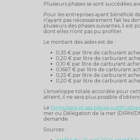
Plusieurs phases se sont succédées av
Pour les entreprises ayant bénéficié de
n’ayant pas nécessairement fait les de
plusieurs des phases suivantes, il est
dont elles n’ont pas pu profiter.
Le montant des aides est de :
0,35 € par litre de carburant ach
0,20 € par litre de carburant ache
0,10 € par litre de carburant ac
0,1667 € par litre de carburant 
0,25 € par litre de carburant achet
0,20 € par litre de carburant ach
L’enveloppe totale accordée pour cette
atteint, il ne sera plus possible d’obteni
Le
formulaire et ses pièces justificative
mer ou Délégation de la mer (DIRM/DM) 
demande.
Sources :