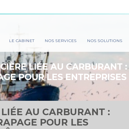
Principal
LE CABINET
NOS SERVICES
NOS SOLUTIONS
CIÈRE LIÉE AU CARBURANT 
GE POUR LES ENTREPRISES
 LIÉE AU CARBURANT :
RAPAGE POUR LES