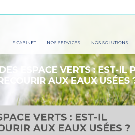
Principal
LE CABINET
NOS SERVICES
NOS SOLUTIONS
ES ESPACE VERTS : EST-IL 
RECOURIR AUX EAUX USÉES 
PACE VERTS : EST-IL
OURIR AUX EAUX USÉES ?