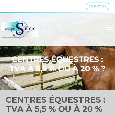
CONNEXION
Aller
au
contenu
CENTRES ÉQUESTRES :
TVA À 5,5 % OU À 20 % ?
CENTRES ÉQUESTRES :
TVA À 5,5 % OU À 20 %