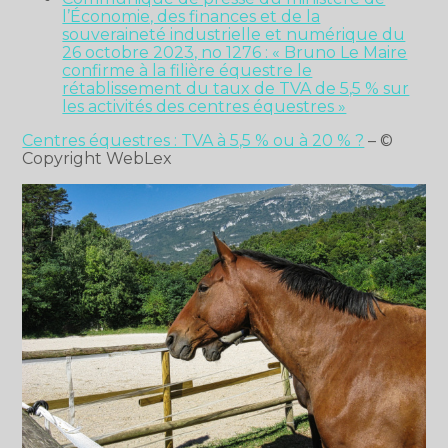
l’Économie, des finances et de la
souveraineté industrielle et numérique du
26 octobre 2023, no 1276 : « Bruno Le Maire
confirme à la filière équestre le
rétablissement du taux de TVA de 5,5 % sur
les activités des centres équestres »
Centres équestres : TVA à 5,5 % ou à 20 % ?
– ©
Copyright WebLex