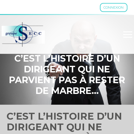
CONNEXION
Aller
au
contenu
C’EST L’HISTOIRE D’UN
DIRIGEANT QUI NE
PARVIENT PAS À RESTER
DE MARBRE…
C’EST L’HISTOIRE D’UN
DIRIGEANT QUI NE