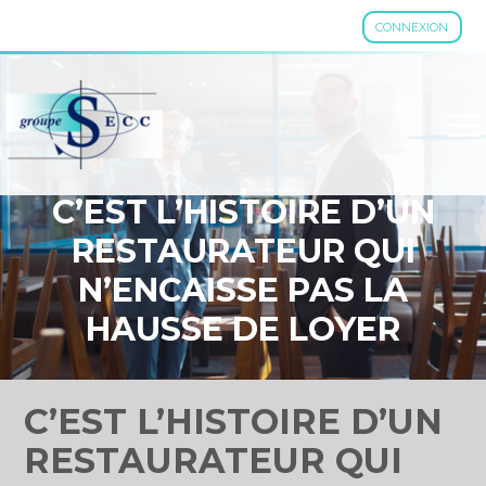
CONNEXION
Aller
au
contenu
C’EST L’HISTOIRE D’UN
RESTAURATEUR QUI
N’ENCAISSE PAS LA
HAUSSE DE LOYER
RÉCLAMÉE PAR SON
BAILLEUR…
C’EST L’HISTOIRE D’UN
RESTAURATEUR QUI