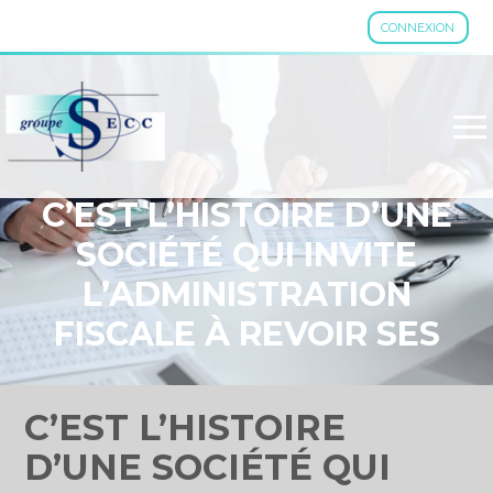
CONNEXION
Aller
au
contenu
C’EST L’HISTOIRE D’UNE
SOCIÉTÉ QUI INVITE
L’ADMINISTRATION
FISCALE À REVOIR SES
CALCULS…
C’EST L’HISTOIRE
D’UNE SOCIÉTÉ QUI