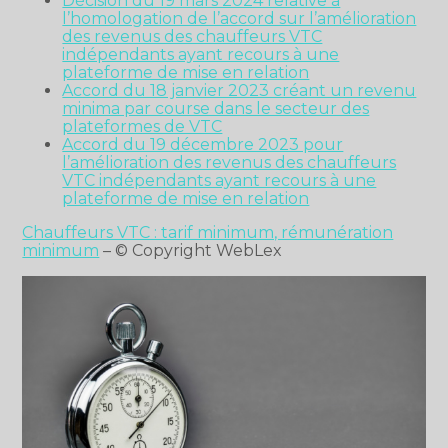
Décision du 19 mars 2024 relative à
l’homologation de l’accord sur l’amélioration
des revenus des chauffeurs VTC
indépendants ayant recours à une
plateforme de mise en relation
Accord du 18 janvier 2023 créant un revenu
minima par course dans le secteur des
plateformes de VTC
Accord du 19 décembre 2023 pour
l’amélioration des revenus des chauffeurs
VTC indépendants ayant recours à une
plateforme de mise en relation
Chauffeurs VTC : tarif minimum, rémunération
minimum
– © Copyright WebLex