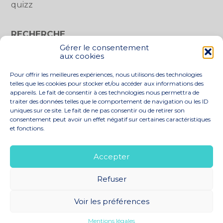
quizz
RECHERCHE
Gérer le consentement
Rechercher :
aux cookies
Pour offrir les meilleures expériences, nous utilisons des technologies
telles que les cookies pour stocker et/ou accéder aux informations des
appareils. Le fait de consentir à ces technologies nous permettra de
traiter des données telles que le comportement de navigation ou les ID
uniques sur ce site. Le fait de ne pas consentir ou de retirer son
consentement peut avoir un effet négatif sur certaines caractéristiques
et fonctions.
Footer
LE CABINET
NOS SERVICES
Principale
NOS SOLUTIONS
ACTUALITÉS
Accepter
RECRUTEMENT
CONTACT
Refuser
Footer
PLAN DU SITE
MENTIONS LÉGALES
Voir les préférences
CONCEPTION ET RÉALISATION
CLASSE 7
Mentions légales