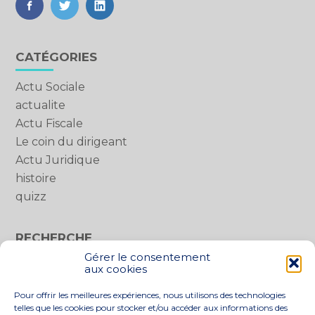
FaceBook
Twitter
LinkedIn
Blog
CATÉGORIES
sidebar
Actu Sociale
actualite
Actu Fiscale
Le coin du dirigeant
Actu Juridique
histoire
quizz
RECHERCHE
Gérer le consentement
Rechercher :
aux cookies
Pour offrir les meilleures expériences, nous utilisons des technologies
telles que les cookies pour stocker et/ou accéder aux informations des