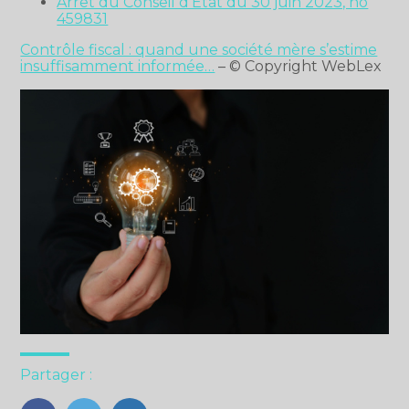
Arrêt du Conseil d’État du 30 juin 2023, no
459831
Contrôle fiscal : quand une société mère s’estime
insuffisamment informée…
– © Copyright WebLex
Partager :