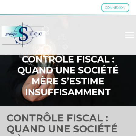
CONNEXION
Aller
au
contenu
CONTRÔLE FISCAL :
QUAND UNE SOCIÉTÉ
MÈRE S’ESTIME
INSUFFISAMMENT
INFORMÉE…
CONTRÔLE FISCAL :
QUAND UNE SOCIÉTÉ