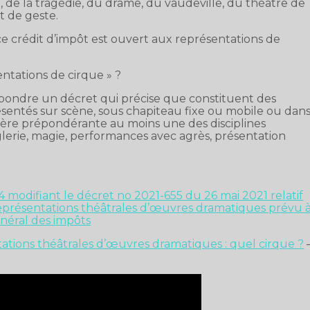
, de la tragédie, du drame, du vaudeville, du théâtre de
t de geste.
 ce crédit d’impôt est ouvert aux représentations de
entations de cirque » ?
répondre un décret qui précise que constituent des
ésentés sur scène, sous chapiteau fixe ou mobile ou dan
ière prépondérante au moins une des disciplines
nglerie, magie, performances avec agrès, présentation
modifiant le décret no 2021-655 du 26 mai 2021 relatif
représentations théâtrales d’œuvres dramatiques prévu 
énéral des impôts
tations théâtrales d’œuvres dramatiques : quel cirque ?