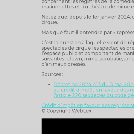
concernent les registres de la comédie
marionnettes et du théâtre de mime e
Notez que, depuis le 1er janvier 2024,
cirque.
Mais que faut-il entendre par « représ
C’est la question à laquelle vient de 
spectacles de cirque les spectacles pr
l’espace public et comportant de man
suivantes : clown, mime, acrobatie, jo
d’animaux dressés.
Sources :
Décret no 2024-413 du 3 mai 2024 
au crédit d’impôt en faveur des 
l’article 220 sexdecies du code g
Crédit d’impôt en faveur des représen
© Copyright WebLex