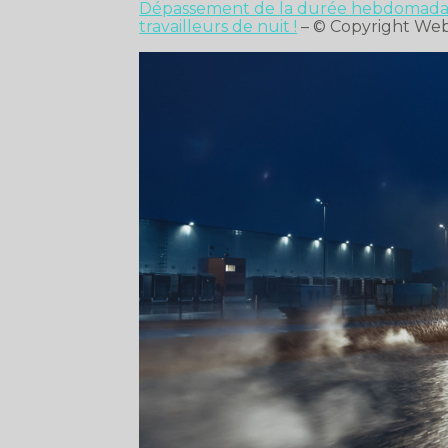
Dépassement de la durée hebdomadair
travailleurs de nuit !
– © Copyright We