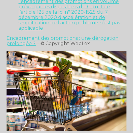
l’encadrement des promotions en volume
prévu par les dispositions du C du II de
l’article 125 de la loi n° 2020-1525 du 7
décembre 2020 d’accélération et de
simplification de l’action publique n’est pas
applicable
Encadrement des promotions : une dérogation
prolongée ?
– © Copyright WebLex