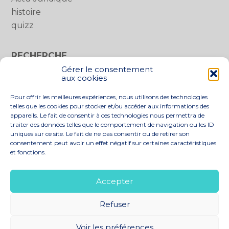
histoire
quizz
RECHERCHE
Gérer le consentement
Rechercher :
aux cookies
Pour offrir les meilleures expériences, nous utilisons des technologies
telles que les cookies pour stocker et/ou accéder aux informations des
appareils. Le fait de consentir à ces technologies nous permettra de
traiter des données telles que le comportement de navigation ou les ID
uniques sur ce site. Le fait de ne pas consentir ou de retirer son
consentement peut avoir un effet négatif sur certaines caractéristiques
et fonctions.
Footer
LE CABINET
NOS SERVICES
Principale
NOS SOLUTIONS
ACTUALITÉS
Accepter
RECRUTEMENT
CONTACT
Refuser
Footer
PLAN DU SITE
MENTIONS LÉGALES
Voir les préférences