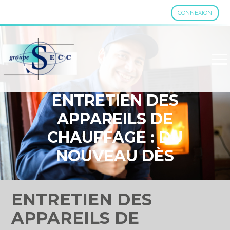
CONNEXION
Aller
au
contenu
ENTRETIEN DES
APPAREILS DE
CHAUFFAGE : DU
NOUVEAU DÈS
L’AUTOMNE 2023
ENTRETIEN DES
APPAREILS DE