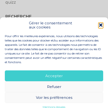
quizz
RECHERCHE
Gérer le consentement
Rechercher :
aux cookies
Pour offrir les meilleures expériences, nous utilisons des technologies
telles que les cookies pour stocker et/ou accéder aux informations des
appareils. Le fait de consentir à ces technologies nous permettra de
traiter des données telles que le comportement de navigation ou les ID
uniques sur ce site. Le fait de ne pas consentir ou de retirer son
consentement peut avoir un effet négatif sur certaines caractéristiques
et fonctions.
Footer
LE CABINET
NOS SERVICES
Principale
NOS SOLUTIONS
ACTUALITÉS
Accepter
RECRUTEMENT
CONTACT
Refuser
Footer
PLAN DU SITE
MENTIONS LÉGALES
Voir les préférences
CONCEPTION ET RÉALISATION
CLASSE 7
Mentions légales