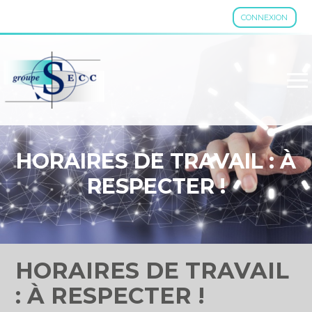
CONNEXION
Aller
au
contenu
HORAIRES DE TRAVAIL : À
RESPECTER !
HORAIRES DE TRAVAIL
: À RESPECTER !