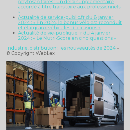
phytosanitaires : un délai supplémentaire
accordé à titre transitoire aux professionnels
»
Actualité de service-public.fr du 8 janvier
2024 : « En 2024, le bonus vélo est reconduit
et élargi aux véhicules d’occasions »
Actualité de vie-publique.fr du 4 janvier
2024 : « Le Nutri-Score en cinq questions »
Industrie, distribution : les nouveautés de 2024
–
© Copyright WebLex