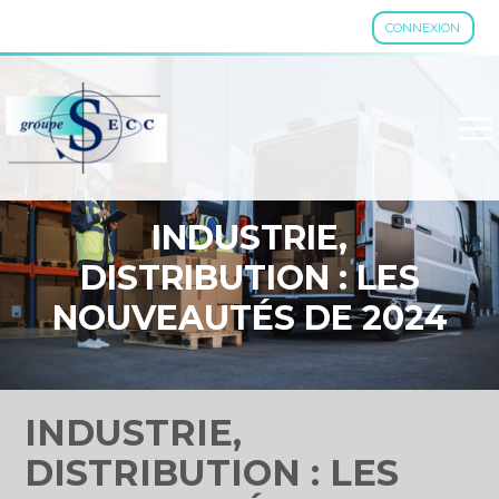
CONNEXION
Aller
au
contenu
INDUSTRIE,
DISTRIBUTION : LES
NOUVEAUTÉS DE 2024
INDUSTRIE,
DISTRIBUTION : LES