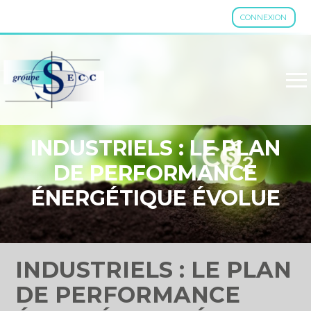
CONNEXION
Aller
au
contenu
INDUSTRIELS : LE PLAN
DE PERFORMANCE
ÉNERGÉTIQUE ÉVOLUE
INDUSTRIELS : LE PLAN
DE PERFORMANCE