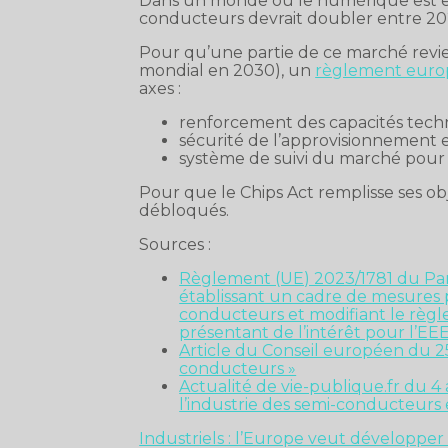
Dans un monde où le numérique est en 
conducteurs devrait doubler entre 20
Pour qu’une partie de ce marché rev
mondial en 2030), un
règlement eur
axes :
renforcement des capacités techno
sécurité de l’approvisionnement 
système de suivi du marché pour 
Pour que le Chips Act remplisse ses obj
débloqués.
Sources :
Règlement (UE) 2023/1781 du Pa
établissant un cadre de mesures
conducteurs et modifiant le règl
présentant de l’intérêt pour l’EE
Article du Conseil européen du 25
conducteurs »
Actualité de vie-publique.fr du 
l’industrie des semi-conducteurs
Industriels : l’Europe veut développer