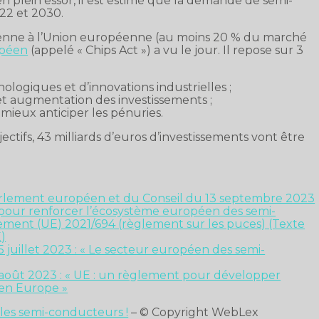
plein essor, il est estimé que la demande de semi-
22 et 2030.
ienne à l’Union européenne (au moins 20 % du marché
opéen
(appelé « Chips Act ») a vu le jour. Il repose sur 3
logiques et d’innovations industrielles ;
et augmentation des investissements ;
mieux anticiper les pénuries.
ectifs, 43 milliards d’euros d’investissements vont être
rlement européen et du Conseil du 13 septembre 2023
 pour renforcer l’écosystème européen des semi-
ement (UE) 2021/694 (règlement sur les puces) (Texte
E)
 juillet 2023 : « Le secteur européen des semi-
4 août 2023 : « UE : un règlement pour développer
 en Europe »
 les semi-conducteurs !
– © Copyright WebLex