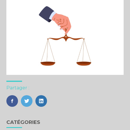
Partager :
FaceBook
Twitter
LinkedIn
Blog
CATÉGORIES
sidebar