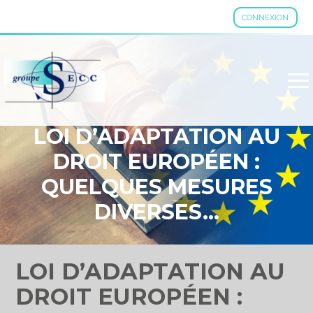
CONNEXION
Aller
au
contenu
LOI D’ADAPTATION AU
DROIT EUROPÉEN :
QUELQUES MESURES
DIVERSES…
LOI D’ADAPTATION AU
DROIT EUROPÉEN :