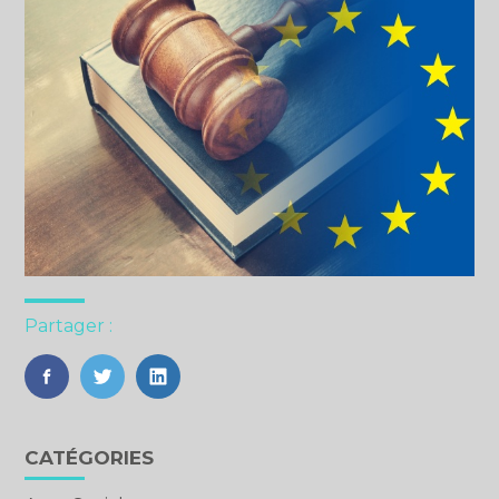
Partager :
FaceBook
Twitter
LinkedIn
Blog
CATÉGORIES
sidebar