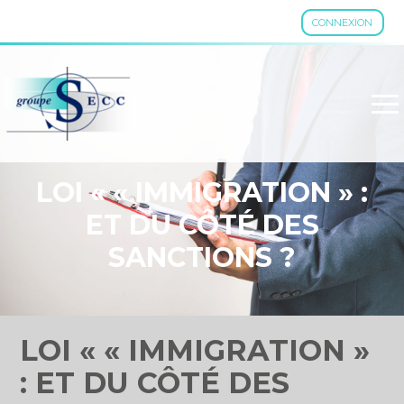
CONNEXION
Aller
au
contenu
LOI « « IMMIGRATION » :
ET DU CÔTÉ DES
SANCTIONS ?
LOI « « IMMIGRATION »
: ET DU CÔTÉ DES