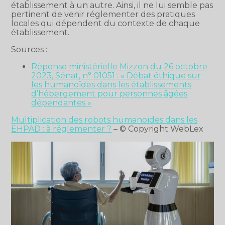
établissement à un autre. Ainsi, il ne lui semble pas
pertinent de venir réglementer des pratiques
locales qui dépendent du contexte de chaque
établissement.
Sources :
Réponse ministérielle Mizzon du 26 octobre
2023, Sénat, n° 01051 : « Débat éthique sur
les humanoïdes dans les établissements
d’hébergement pour personnes âgées
dépendantes »
Multiplication des robots humanoïdes dans les
EHPAD : à réglementer ?
– © Copyright WebLex