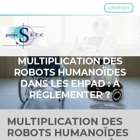
CONNEXION
Aller
au
contenu
MULTIPLICATION DES
ROBOTS HUMANOÏDES
DANS LES EHPAD : À
RÉGLEMENTER ?
MULTIPLICATION DES
ROBOTS HUMANOÏDES