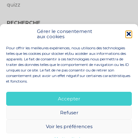
quizz
RECHERCHE
Gérer le consentement
Rechercher :
aux cookies
Pour offrir les meilleures expériences, nous utilisons des technologies
telles que les cookies pour stocker et/ou accéder aux informations des
appareils. Le fait de consentir à ces technologies nous permettra de
traiter des données telles que le comportement de navigation ou les ID
uniques sur ce site. Le fait de ne pas consentir ou de retirer son
consentement peut avoir un effet négatif sur certaines caractéristiques
et fonctions.
Footer
LE CABINET
NOS SERVICES
Principale
NOS SOLUTIONS
ACTUALITÉS
Accepter
RECRUTEMENT
CONTACT
Refuser
Footer
PLAN DU SITE
MENTIONS LÉGALES
Voir les préférences
CONCEPTION ET RÉALISATION
CLASSE 7