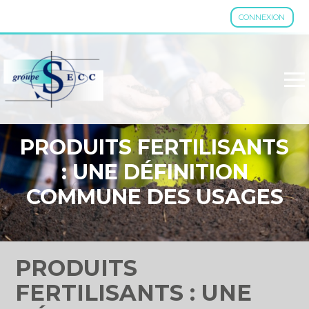
CONNEXION
Aller
au
contenu
PRODUITS FERTILISANTS
: UNE DÉFINITION
COMMUNE DES USAGES
PRODUITS
FERTILISANTS : UNE