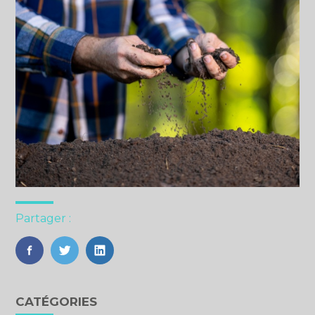
Partager :
FaceBook
Twitter
LinkedIn
Blog
CATÉGORIES
sidebar