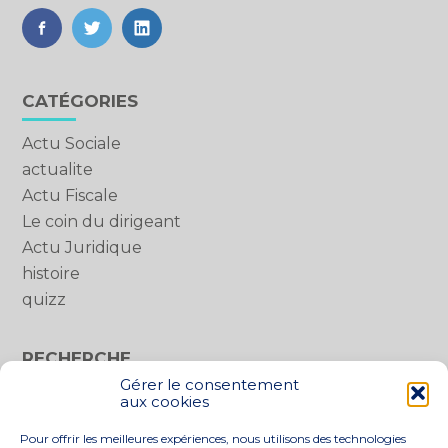
FaceBook
Twitter
LinkedIn
Blog
CATÉGORIES
sidebar
Actu Sociale
actualite
Actu Fiscale
Le coin du dirigeant
Actu Juridique
histoire
quizz
RECHERCHE
Gérer le consentement
Rechercher :
aux cookies
Pour offrir les meilleures expériences, nous utilisons des technologies