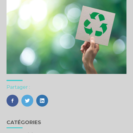
Partager :
FaceBook
Twitter
LinkedIn
Blog
CATÉGORIES
sidebar