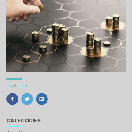
Partager :
FaceBook
Twitter
LinkedIn
Blog
CATÉGORIES
sidebar