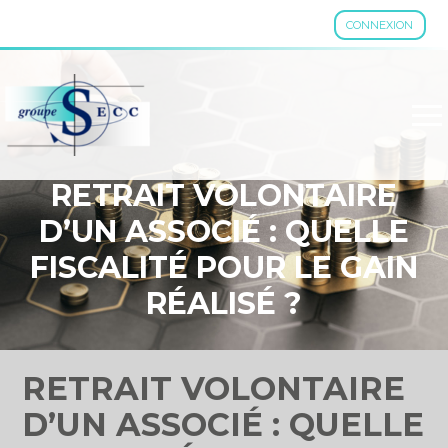
CONNEXION
Aller
au
contenu
RETRAIT VOLONTAIRE
D’UN ASSOCIÉ : QUELLE
FISCALITÉ POUR LE GAIN
RÉALISÉ ?
RETRAIT VOLONTAIRE
D’UN ASSOCIÉ : QUELLE