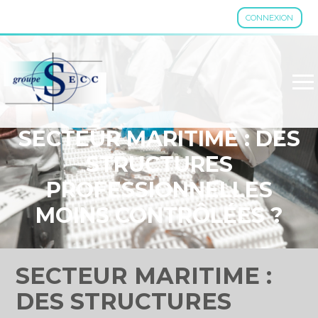
CONNEXION
Aller
au
contenu
SECTEUR MARITIME : DES
STRUCTURES
PROFESSIONNELLES
MOINS CONTRÔLÉES ?
SECTEUR MARITIME :
DES STRUCTURES