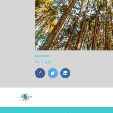
Partager :
FaceBook
Twitter
LinkedIn