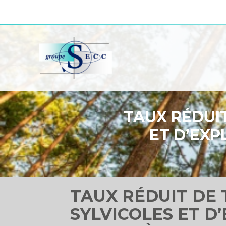
Aller
au
contenu
TAUX RÉDUI
ET D’EXP
TAUX RÉDUIT DE
SYLVICOLES ET D