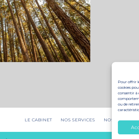
Pour offrir 
cookies pour
consentir à 
comportement
ou de retire
caractéristi
Footer
LE CABINET
NOS SERVICES
NOS SOLUTION
Principale
Ac