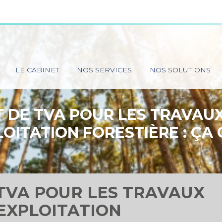
Principal
LE CABINET
NOS SERVICES
NOS SOLUTIONS
T DE TVA POUR LES TRAVAUX
LOITATION FORESTIÈRE : ÇA
 TVA POUR LES TRAVAUX
’EXPLOITATION