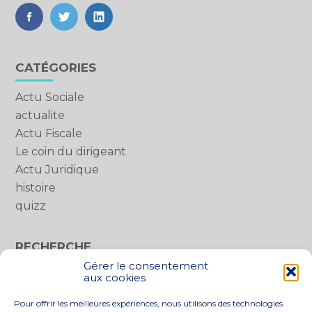
FaceBook
Twitter
LinkedIn
Blog
CATÉGORIES
sidebar
Actu Sociale
actualite
Actu Fiscale
Le coin du dirigeant
Actu Juridique
histoire
quizz
RECHERCHE
Gérer le consentement
Rechercher :
aux cookies
Pour offrir les meilleures expériences, nous utilisons des technologies