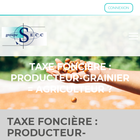
CONNEXION
Aller
au
contenu
TAXE FONCIÈRE :
PRODUCTEUR-GRAINIER
= AGRICULTEUR ?
TAXE FONCIÈRE :
PRODUCTEUR-