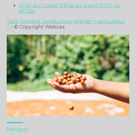
Arrêt du Conseil d’État du 4 avril 2023, no
451364
Taxe foncière : producteur-grainier = agriculteur
?
– © Copyright WebLex
Partager :