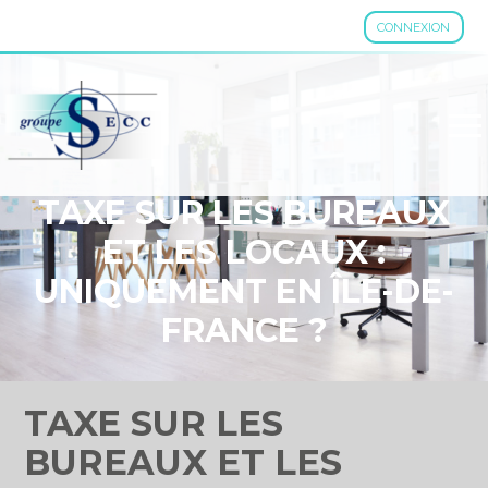
CONNEXION
Aller
au
contenu
TAXE SUR LES BUREAUX
ET LES LOCAUX :
UNIQUEMENT EN ÎLE-DE-
FRANCE ?
TAXE SUR LES
BUREAUX ET LES