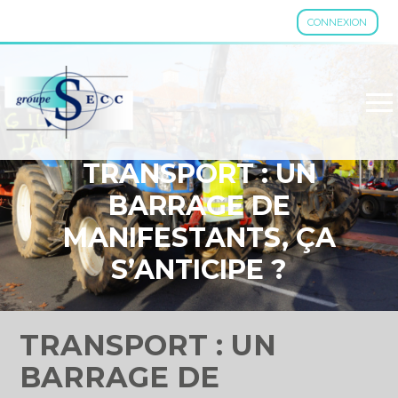
CONNEXION
Aller
au
contenu
TRANSPORT : UN
BARRAGE DE
MANIFESTANTS, ÇA
S’ANTICIPE ?
TRANSPORT : UN
BARRAGE DE