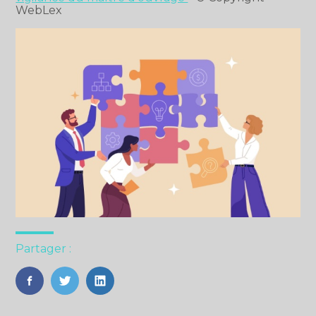
WebLex
Partager :
FaceBook
Twitter
LinkedIn