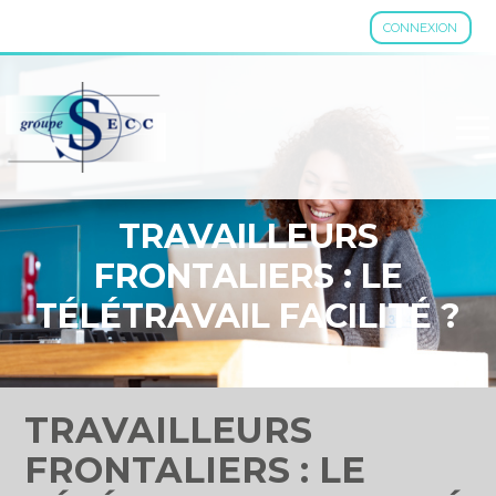
CONNEXION
Aller
au
contenu
TRAVAILLEURS
FRONTALIERS : LE
TÉLÉTRAVAIL FACILITÉ ?
TRAVAILLEURS
FRONTALIERS : LE