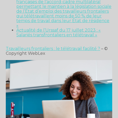
françaises de l’accord-cadre multilatéral
permettant le maintien à la législation sociale
de l’État d’emploi des travailleurs frontaliers
qui télétravaillent moins de 50 % de leur
temps de travail dans leur État de résidence
»
Actualité de l’Urssaf du 17 juillet 2023 : «
Salariés transfrontaliers en télétravail »
Travailleurs frontaliers : le télétravail facilité ?
– ©
Copyright WebLex