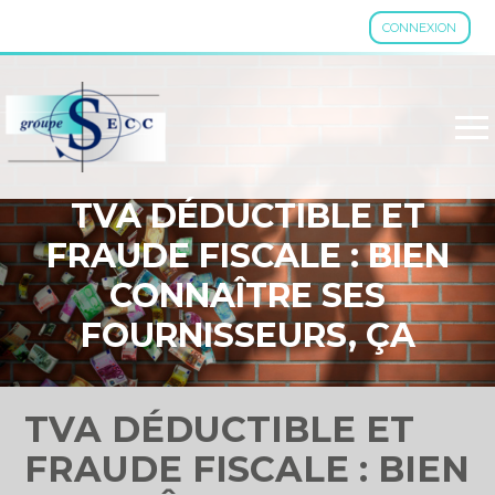
CONNEXION
Aller
au
contenu
TVA DÉDUCTIBLE ET
FRAUDE FISCALE : BIEN
CONNAÎTRE SES
FOURNISSEURS, ÇA
COMPTE !
TVA DÉDUCTIBLE ET
FRAUDE FISCALE : BIEN