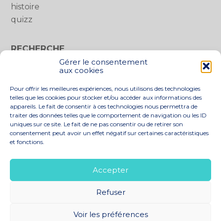
histoire
quizz
RECHERCHE
Gérer le consentement
Rechercher :
aux cookies
Pour offrir les meilleures expériences, nous utilisons des technologies
telles que les cookies pour stocker et/ou accéder aux informations des
appareils. Le fait de consentir à ces technologies nous permettra de
traiter des données telles que le comportement de navigation ou les ID
uniques sur ce site. Le fait de ne pas consentir ou de retirer son
consentement peut avoir un effet négatif sur certaines caractéristiques
et fonctions.
Footer
LE CABINET
NOS SERVICES
Principale
NOS SOLUTIONS
ACTUALITÉS
Accepter
RECRUTEMENT
CONTACT
Refuser
Footer
PLAN DU SITE
MENTIONS LÉGALES
Voir les préférences