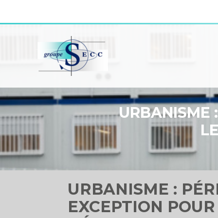
Aller
au
contenu
URBANISME 
L
URBANISME : PÉR
EXCEPTION POUR