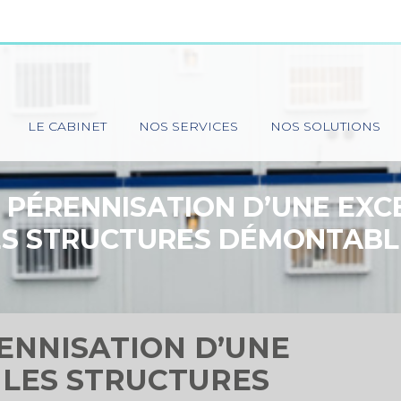
Principal
LE CABINET
NOS SERVICES
NOS SOLUTIONS
: PÉRENNISATION D’UNE EXC
ES STRUCTURES DÉMONTABL
ENNISATION D’UNE
 LES STRUCTURES